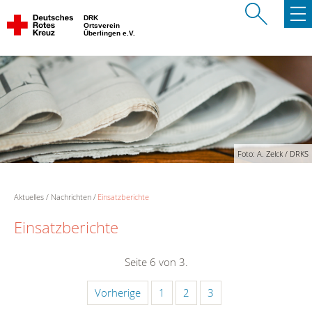
DRK
Ortsverein
Überlingen e.V.
Foto: A. Zelck / DRKS
Aktuelles
Nachrichten
Einsatzberichte
Einsatzberichte
Seite 6 von 3.
Vorherige
1
2
3