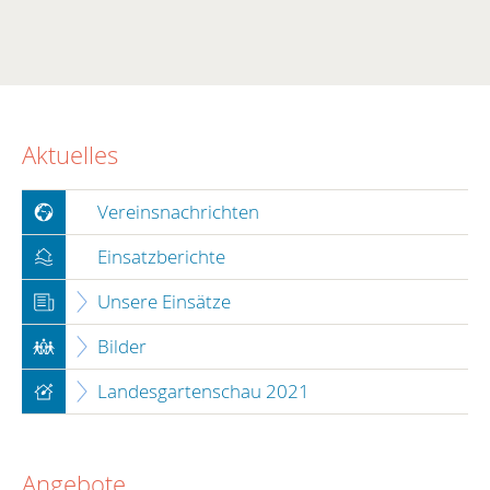
In
Aktuelles
Vereinsnachrichten
Einsatzberichte
Unsere Einsätze
Bilder
Landesgartenschau 2021
Angebote