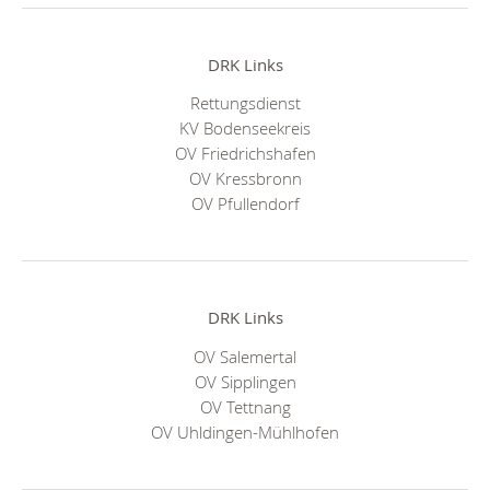
DRK Links
Rettungsdienst
KV Bodenseekreis
OV Friedrichshafen
OV Kressbronn
OV Pfullendorf
DRK Links
OV Salemertal
OV Sipplingen
OV Tettnang
OV Uhldingen-Mühlhofen