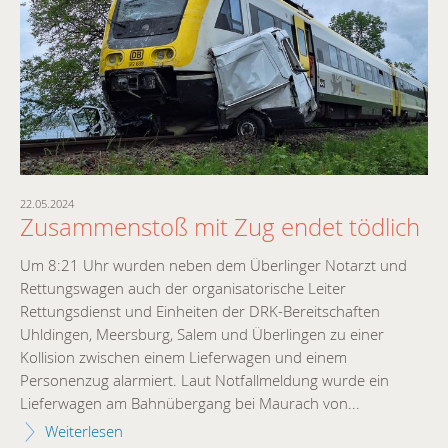
22.05.2024
16.
-
Zusammenstoß mit Zug endet tödlich
G
Ü
Um 8:21 Uhr wurden neben dem Überlinger Notarzt und
E
Rettungswagen auch der organisatorische Leiter
B
Rettungsdienst und Einheiten der DRK-Bereitschaften
Uhldingen, Meersburg, Salem und Überlingen zu einer
n
Um
Kollision zwischen einem Lieferwagen und einem
.
Ob
Personenzug alarmiert. Laut Notfallmeldung wurde ein
mi
Lieferwagen am Bahnübergang bei Maurach von...
Pe
Weiterlesen