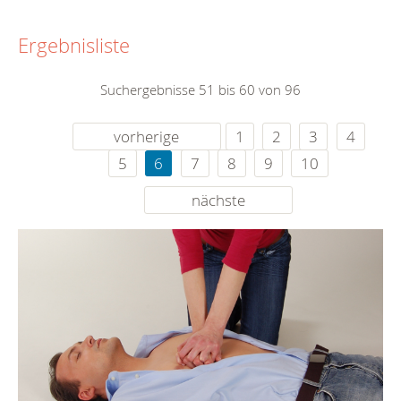
Ergebnisliste
Suchergebnisse 51 bis 60 von 96
vorherige
1
2
3
4
5
6
7
8
9
10
nächste