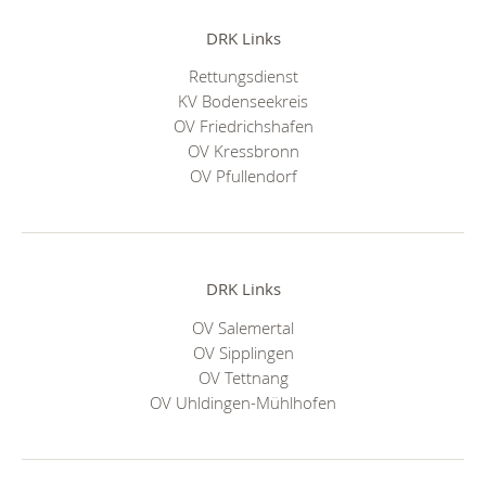
DRK Links
Rettungsdienst
KV Bodenseekreis
OV Friedrichshafen
OV Kressbronn
OV Pfullendorf
DRK Links
OV Salemertal
OV Sipplingen
OV Tettnang
OV Uhldingen-Mühlhofen