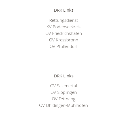
DRK Links
Rettungsdienst
KV Bodenseekreis
OV Friedrichshafen
OV Kressbronn
OV Pfullendorf
DRK Links
OV Salemertal
OV Sipplingen
OV Tettnang
OV Uhldingen-Mühlhofen