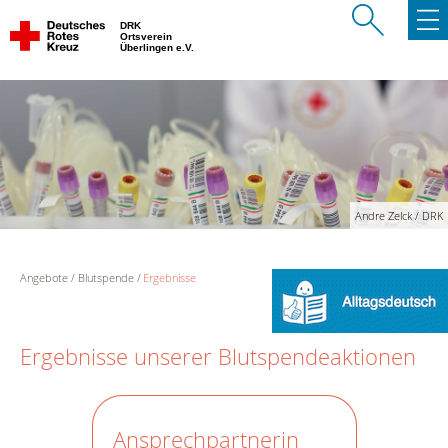
DRK
Ortsverein
Überlingen e.V.
Andre Zelck / DRK
Angebote
Blutspende
Ergebnisse
Ergebnisse unserer Blutspendeaktionen
Ansprechpartnerin