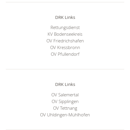
DRK Links
Rettungsdienst
KV Bodenseekreis
OV Friedrichshafen
OV Kressbronn
OV Pfullendorf
DRK Links
OV Salemertal
OV Sipplingen
OV Tettnang
OV Uhldingen-Mühlhofen