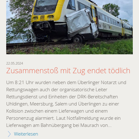
22.05.2024
16.
-
Zusammenstoß mit Zug endet tödlich
G
Ü
Um 8:21 Uhr wurden neben dem Überlinger Notarzt und
E
Rettungswagen auch der organisatorische Leiter
B
Rettungsdienst und Einheiten der DRK-Bereitschaften
Uhldingen, Meersburg, Salem und Überlingen zu einer
n
Um
Kollision zwischen einem Lieferwagen und einem
.
Ob
Personenzug alarmiert. Laut Notfallmeldung wurde ein
mi
Lieferwagen am Bahnübergang bei Maurach von...
Pe
Weiterlesen