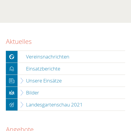
In
Aktuelles
Vereinsnachrichten
Einsatzberichte
Unsere Einsätze
Bilder
Landesgartenschau 2021
Angebote