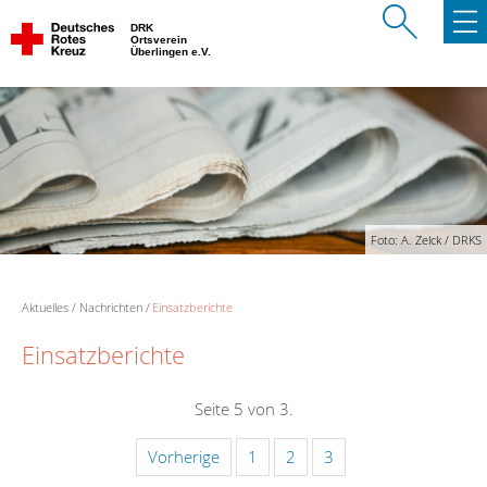
DRK
Ortsverein
Überlingen e.V.
Foto: A. Zelck / DRKS
Aktuelles
Nachrichten
Einsatzberichte
Einsatzberichte
Seite 5 von 3.
Vorherige
1
2
3