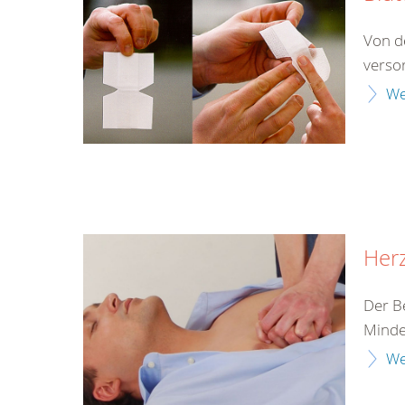
Von d
verso
We
Herz
Der B
Minde
We