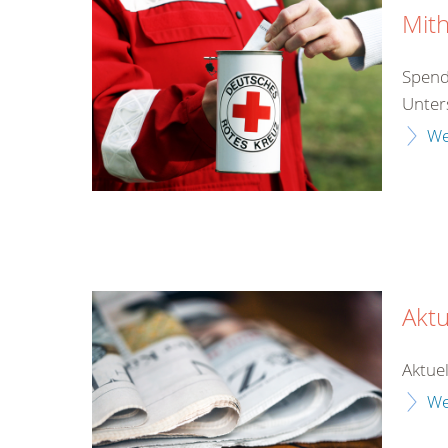
Mith
Spende
Unter
We
Aktu
Aktuel
We