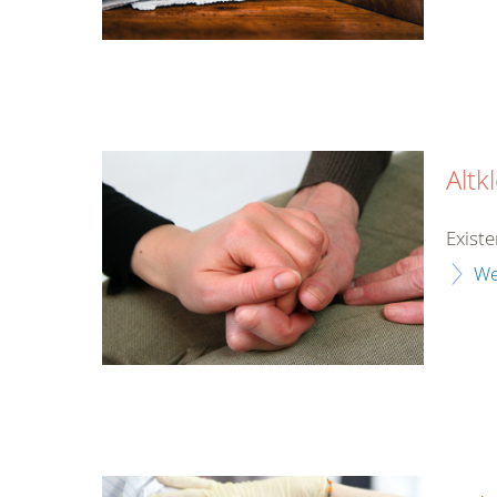
Altk
Exist
We