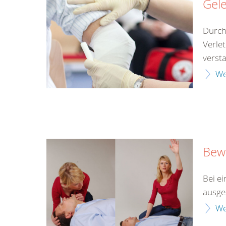
Gel
Durch
Verle
versta
We
Bewu
Bei ei
ausges
We