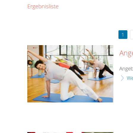
Ergebnisliste
1
Ang
Angeb
We