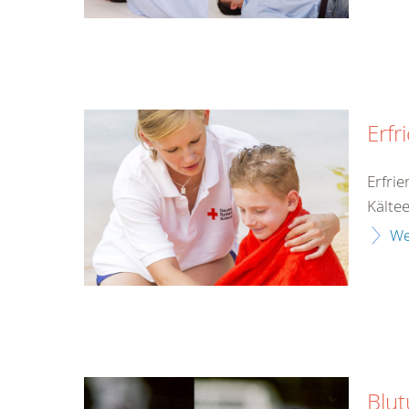
Erfr
Erfri
Kälte
We
Blu