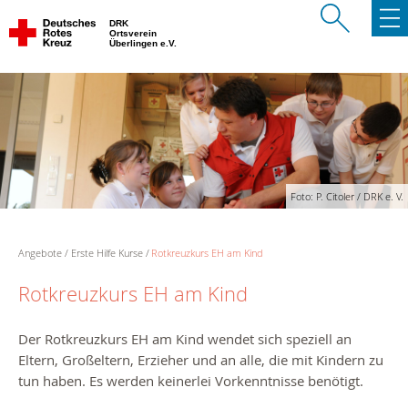
DRK
Ortsverein
Überlingen e.V.
Foto: P. Citoler / DRK e. V.
Angebote
Erste Hilfe Kurse
Rotkreuzkurs EH am Kind
Rotkreuzkurs EH am Kind
Der Rotkreuzkurs EH am Kind
wendet sich speziell an
Eltern, Großeltern, Erzieher und an alle, die mit Kindern zu
tun haben. Es werden keinerlei Vorkenntnisse benötigt.