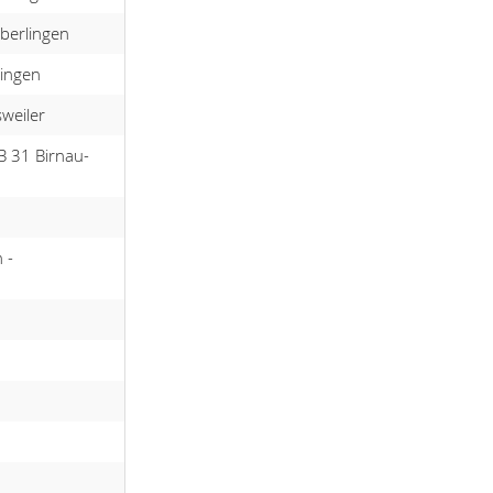
berlingen
lingen
weiler
B 31 Birnau-
 -