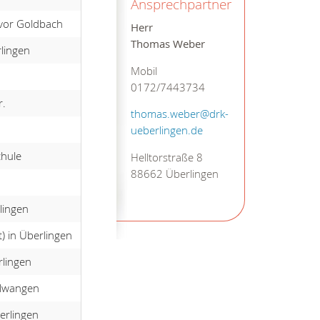
Ansprechpartner
 vor Goldbach
Herr
Thomas Weber
lingen
Mobil
0172/7443734
r.
thomas.weber@drk-
ueberlingen.de
hule
Helltorstraße 8
88662 Überlingen
lingen
) in Überlingen
rlingen
elwangen
erlingen