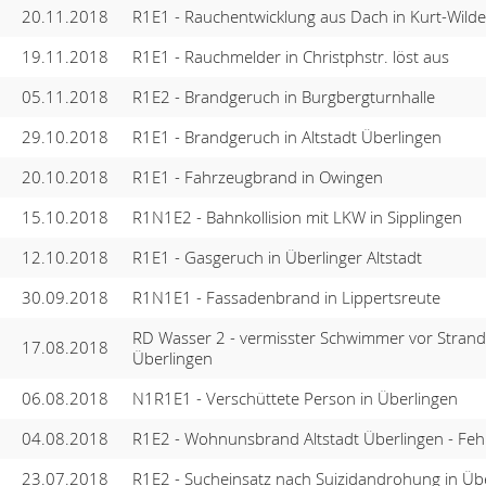
20.11.2018
R1E1 - Rauchentwicklung aus Dach in Kurt-Wilde
19.11.2018
R1E1 - Rauchmelder in Christphstr. löst aus
05.11.2018
R1E2 - Brandgeruch in Burgbergturnhalle
29.10.2018
R1E1 - Brandgeruch in Altstadt Überlingen
20.10.2018
R1E1 - Fahrzeugbrand in Owingen
15.10.2018
R1N1E2 - Bahnkollision mit LKW in Sipplingen
12.10.2018
R1E1 - Gasgeruch in Überlinger Altstadt
30.09.2018
R1N1E1 - Fassadenbrand in Lippertsreute
RD Wasser 2 - vermisster Schwimmer vor Stran
17.08.2018
Überlingen
06.08.2018
N1R1E1 - Verschüttete Person in Überlingen
04.08.2018
R1E2 - Wohnunsbrand Altstadt Überlingen - Fehl
23.07.2018
R1E2 - Sucheinsatz nach Suizidandrohung in Üb