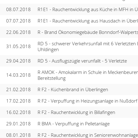
08.07.2018
R1E1 - Rauchentwicklung aus Küche in MFH in Ü
07.07.2018
R1E1 - Rauchentwicklung aus Hausdach in Über
22.06.2018
R - Brand Ökonomiegebäude Bonndorf-Walperts
RD 5 - schwerer Verkehrsunfall mit 6 Verletzten 
31.05.2018
Uhldingen
29.04.2018
RD 5 - Ausflugszügle verunfallt - 5 Verletzte
R AMOK - Amokalarm in Schule in Meckenbeuren
14.03.2018
Bereitstellung
21.02.2018
R F2 - Küchenbrand in Überlingen
17.02.2018
R F2 - Verpuffung in Heizungsanlage in Nußdorf
16.02.2018
R F2 - Rauchentwicklung in Billafingen
29.01.2018
R BMA - Verpuffung in Pelletanlage
08.01.2018
R F2 - Rauchentwicklung in Seniorenwohnanlage