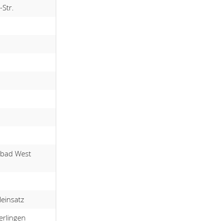
-Str.
dbad West
einsatz
erlingen