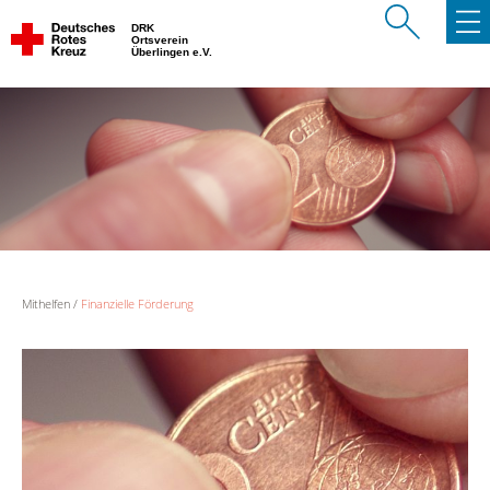
DRK
Ortsverein
Überlingen e.V.
Mithelfen
Finanzielle Förderung